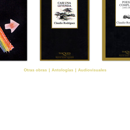
Otras obras
|
Antologías
|
Audiovisuales