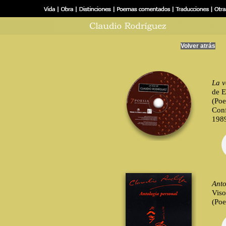
Volver atrás
La v
de E
(Poe
Conf
198
Anto
Viso
(Poe