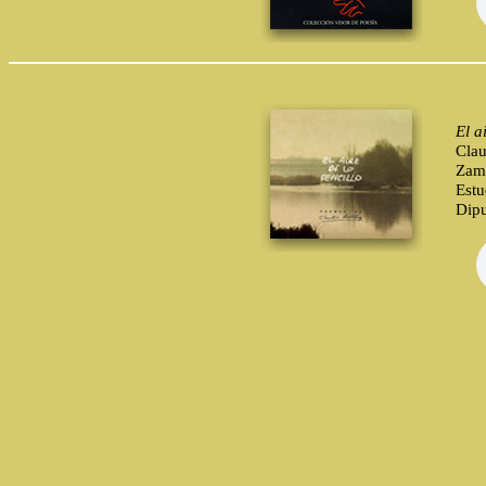
El a
Clau
Zamo
Estu
Dipu