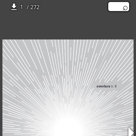
/ 272